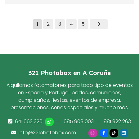
1
2
3
4
5
321 Photobox en A Coruña
Alquilamos fotomatones para todo tipo de eventos
en España y Portugal: bodas, comuniones,
cumpleaños, fiestas, eventos de empresa,
presentaciones, cenas especiales y mucho más.
641 662 320
-
685 908 003
-
881 922 263
info@321photobox.com